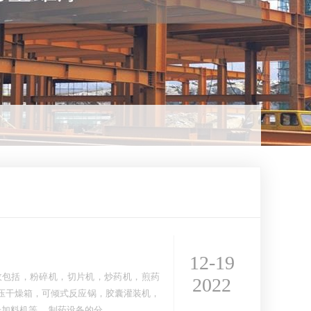
12-19
收包括，粉碎机，切片机，炒药机，煎药
2022
压干燥箱，可倾式反应锅，胶囊灌装机，
加料机等。 制药设备的分…