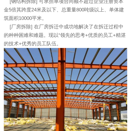
[
钢结构拆除
] 可承担单项合同额不超过企业注册资本
金5倍其跨度24米及以下、总重量800吨级以上、单体建
筑面积10000平米。
[厂房拆除] 在厂房拆迁中成功地解决了在拆迁过程中
的种种困难和难题。现以“领先的思考+优质的员工+精湛
的技术+优秀的员工队伍。