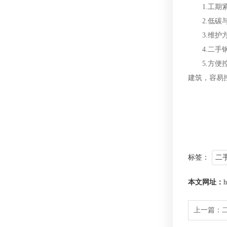
1.工期紧
2.低碳与
3.维护方
4.二手钢
5.方便控
建筑，容易
标签：
二
本文网址：
h
上一篇：